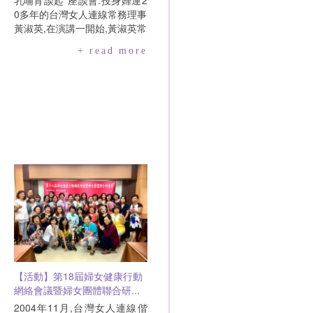
乳哺育談起"座談會.投身婦運2
0多年的台灣女人連線常務理事
黃淑英,在演講一開始,黃淑英常
務理事便拋出為什麼政府要推
+ read more
廣"母乳哺育"的疑問,刺激在座
的人思考這項政策的目的是什
麼,才能進一步檢視政策的正當
性及策略的適宜性,接著為大家
分析了台灣的母乳哺育政策是
真的在幫助媽媽了解如何母乳
哺育,還是政府追逐母乳哺育率
的工具.這次與會的人皆為年輕
人,在最後Q&A時間所提出的問
題也相當具有建設性,對於母乳
哺育醫病共享決策表有許多討
論與檢討.相信這次與會者皆有
所收穫.
【活動】第18屆婦女健康行動
網絡會議暨婦女團體聯合研...
2004年11月,台灣女人連線偕