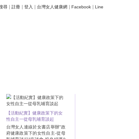
|
|
|
|
|
搜尋
註冊
登入
台灣女人健康網
Facebook
Line
【活動紀實】健康政策下的女
性自主一從母乳哺育談起
台灣女人連線於女書店舉辦"政
府健康政策下的女性自主-從母