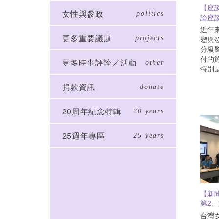
【座
女性與參政
politics
論座
近年
更多重要議題
變與發
projects
分級
付的施
更多時事評論／活動
other
特別
及財
捐款資訊
在非
donate
生的
師.
20周年紀念特輯
20 years
擔人力
只做產
25週年專區
產科
25 years
而,
是背
望產
人,
近就
【新
多樣
第2、
孕產
線認
台灣