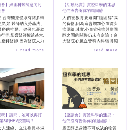
談會】婦產科醫師意向討
【活動紀實】實證科學的迷思-
談會
他們沒告訴你的膽固醇！
來,台灣醫療體系有諸多轉
人們被教育要避開"膽固醇"高
展,如:醫師納入勞基法、
的食物,因為這會增加心血管疾
醫療的推動、健保包裹給
病風險.其實,心血管疾病與膽固
行等,影響醫師權益甚大,
醇之間的關聯仍未有定論！台
是產科醫師.因為醫院人力
大醫院心臟血管科內科張博淵
務的管理,即使醫師有意願
主治醫師,以及台灣女人連線黃
+ read more
+ read more
上班時間接生,但為產婦接
淑英常務理事,今晚與大家一同
醫師經常不是她的產檢醫
探討膽固醇的迷思、降血脂藥
而部分開業醫師因為無法負
史達汀的利與弊、膽固醇相關
及接生設備,便放棄接生,
實證科學的限制及最重要的—
檢.結果是,有意願接生的
該如何看待、認知這些與民眾
醫師多數必須留在醫院.然
身體健康相關的"科學實證"結
這樣的發展和孕產婦的需求
果.台灣女人連線常務理事針對
道而馳的.九成以上產婦希
與膽固醇相關的性別差異與研
檢醫師和接生醫師為同一
究進行討論.Q&A時間,張博淵醫
也希望有社區的產科診所就
師、黃淑英常務理事及與會者
醫.為了讓婦產科醫師有更
針對史達汀類藥物、研究是否
聞稿】請問，她可以再打
【座談會】實證科學的迷思：
的執業選擇,同時提供女性
應做性別分析進行深度討論.
第3劑HPV疫苗嗎？
他們沒有告訴你的膽固醇！...
期全程的照護,台灣女人連
為"產科開放醫院機
女人連線、立法委員林淑
膽固醇是身體不可或缺的物質.