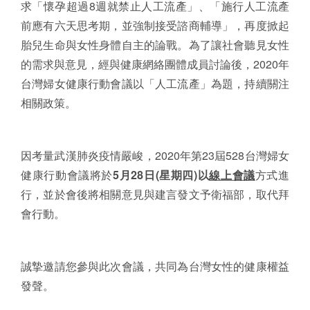
求「懷孕超過8週就禁止人工流產」、「施行人工流產
前應有六天思考期，並強制接受諮商輔導」，再度掀起
胎兒生命與女性身體自主的論戰。為了讓社會聽見女性
的需求與意見，經與健康網絡團體成員討論後，2020年
台灣婦女健康行動會議以「人工流產」為題，持續關注
相關政策。
因考量武漢肺炎疫情嚴峻，2020年第23屆528台灣婦女
健康行動會議將於
5
月
28
日
(
星期四
)
以
線上會議
方式進
行，並於會後將相關意見與建言發文予衛福部，取代拜
會行動。
誠摯邀請您參與此次會議，共同為台灣女性的健康權益
發聲。