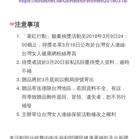
https://lohasnet.tw/GoRedforWomen20180318/
❤
注意事項
「著紅行動」臉書抽獎活動至2018年3月9日24：
00截止，得獎名單3月16日公布於台灣女人連線‧
台灣女人健康網粉絲專頁
得獎者請於3月20日前私訊回覆得獎人資料，逾時
不補
贈品將於3月底前以郵局掛號寄出
贈品寄送僅限台灣地區，若因資料不全、有誤，
而導致贈品郵件退回、冒領、遺失者，恕不另行
補發
主辦單位台灣女人連線保留活動修改之權利
本活動部分經費由衛生福利部國民健康署補助及台新國