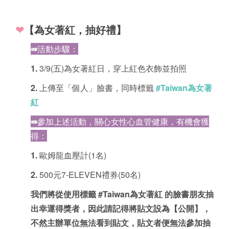
❤
【為女著紅，抽好禮】
⇛
活動步驟：
1.
3/9(五)為女著紅日，穿上紅色衣飾並拍照
2.
上傳至「個人」臉書，同時標籤
#Taiwan為女著
紅
⇛
參加上述活動，關心女性心血管健康，有機會獲
得：
1.
歐姆龍血壓計(1名)
2.
500元7-ELEVEN禮券(50名)
我們將從使用標籤 #Taiwan為女著紅 的臉書朋友抽
出幸運得獎者，因此請記得將貼文設為【公開】，
不然主辦單位無法看到貼文，貼文者便無法參加抽