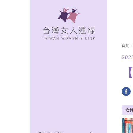
首頁
202
【
女