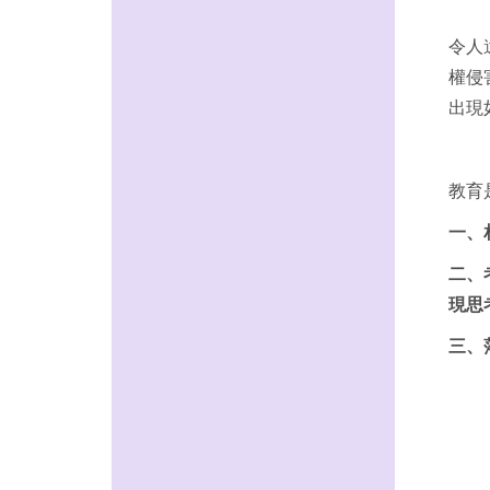
令人
權侵
出現
教育
一、
二、
現思
三、