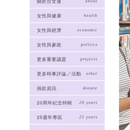
關於台女連
about
女性與健康
health
女性與經濟
economic
女性與參政
politics
更多重要議題
projects
更多時事評論／活動
other
捐款資訊
donate
20周年紀念特輯
20 years
25週年專區
25 years