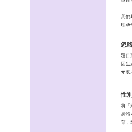
我們
理孕
忽
題目
因生
元處
性別
將「
身體
育，