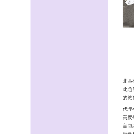
北區
此題
的教
代理
高度
言包
重違