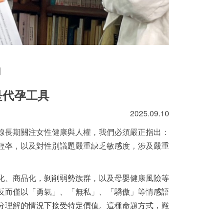
】
是代孕工具
2025.09.10
線長期關注女性健康與人權，我們必須嚴正指出：
輕率，以及對性別議題嚴重缺乏敏感度，涉及嚴重
化
、
商品化
，
剝削弱勢族群
，以及
母嬰健康風險
等
反而僅以「勇氣」、「無私」、「驕傲」等情感語
分理解的情況下接受特定價值。這種命題方式，嚴