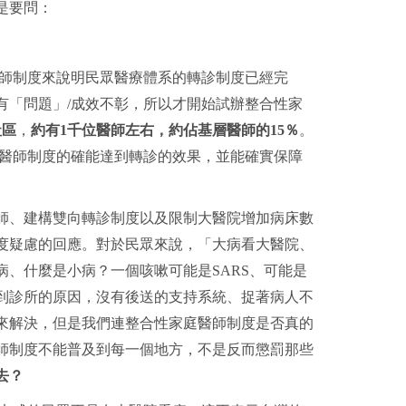
是要問：
師制度來說明民眾醫療體系的轉診制度已經完
有「問題」
/
成效不彰，所以才開始試辦整合性家
社區
，
約有
1
千位醫師左右，約佔基層醫師的
15
％
。
醫師制度的確能達到轉診的效果，並能確實保障
師、建構雙向轉診制度以及限制大醫院增加病床數
度疑慮的回應。對於民眾來說，「大病看大醫院、
病、什麼是小病？一個咳嗽可能是
SARS
、可能是
到診所的原因，沒有後送的支持系統、捉著病人不
來解決，但是我們連整合性家庭醫師制度是否真的
師制度不能普及到每一個地方，不是反而懲罰那些
去？