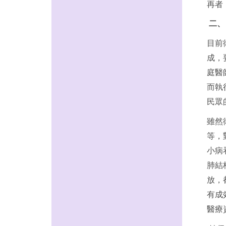
再者
二、
目前
成，
庭醫
而執
民眾
雖然
等，
小病
肺結
放，
有成
醫療