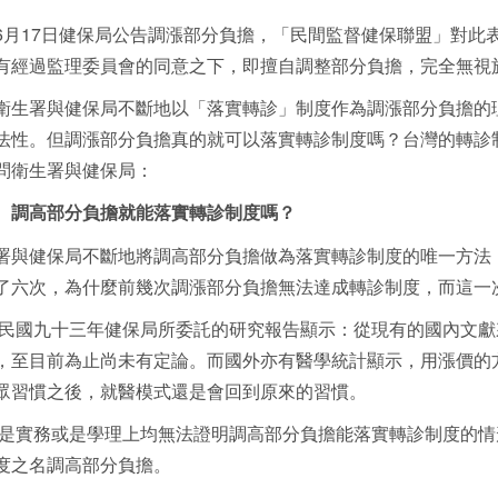
6
月
17
日健保局公告調漲部分負擔，「民間監督健保聯盟」對此
有經過監理委員會的同意之下，即擅自調整部分負擔，完全無視
署與健保局不斷地以「落實轉診」制度作為調漲部分負擔的理
法性。但調漲部分負擔真的就可以落實轉診制度嗎？台灣的轉診
問衛生署與健保局：
調高部分負擔就能落實轉診制度嗎？
署與健保局不斷地將調高部分負擔做為落實轉診制度的唯一方法
了六次，為什麼前幾次調漲部分負擔無法達成轉診制度，而這一
民國九十三年健保局所委託的研究報告顯示：從現有的國內文獻
，至目前為止尚未有定論。而國外亦有醫學統計顯示，用漲價的
眾習慣之後，就醫模式還是會回到原來的習慣。
是實務或是學理上均無法證明調高部分負擔能落實轉診制度的情
度之名調高部分負擔。