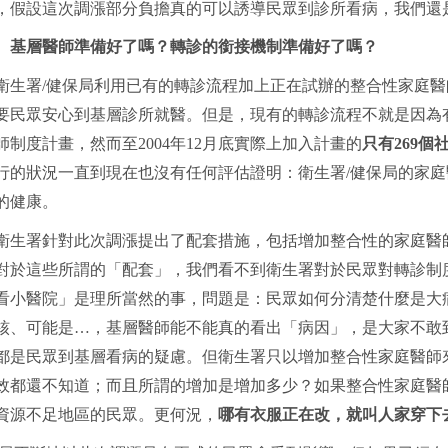
，假設這次調漲部分負擔真的可以誘導民眾到診所看病，我們還
基層醫師準備好了嗎？轉診的銜接機制準備好了嗎？
衛生署
/
健保局利用已有的轉診流程加上正在試辦的整合性家庭醫
要民眾安心到基層診所就醫。但是，現有的轉診流程不就是因為
師制度計畫，然而至
2004
年
12
月底實際上加入計畫的
只有
269
個
行的狀況一直到現在也沒有任何評估證明：衛生署
/
健保局的家庭
的健康。
衛生署針對此次調漲提出了配套措施，包括增加整合性的家庭醫
對於這些所謂的「配套」，我們看不到衛生署對於民眾對轉診制
看小醫院」是理所當然的事，問題是：民眾如何分清楚什麼是大
核、可能是
…
，基層醫師能不能真的看出「病因」，是大家不敢
都是民眾到基層看病的疑慮。但衛生署只以增加整合性家庭醫師
效都還不知道；而且所謂的增加是增加多少？如果整合性家庭醫
資源不足地區的民眾。更何況，
哪有衣服正在改，就叫人家穿下