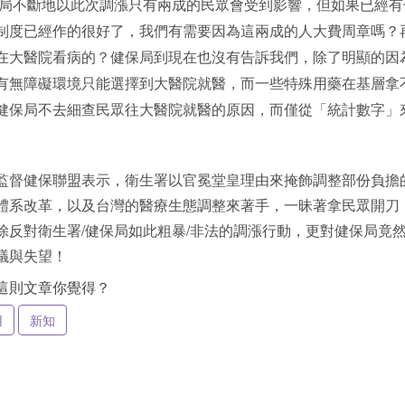
局不斷地以此次調漲只有兩成的民眾會受到影響，但如果已經有
制度已經作的很好了，我們有需要因為這兩成的人大費周章嗎？
在大醫院看病的？健保局到現在也沒有告訴我們，除了明顯的因
有無障礙環境只能選擇到大醫院就醫，而一些特殊用藥在基層拿
健保局不去細查民眾往大醫院就醫的原因，而僅從「統計數字」
監督健保聯盟表示，衛生署以官冕堂皇理由來掩飾調整部份負擔
體系改革，以及台灣的醫療生態調整來著手，一昧著拿民眾開刀
除反對衛生署/健保局如此粗暴/非法的調漲行動，更對健保局竟
議與失望！
這則文章你覺得？
用
新知