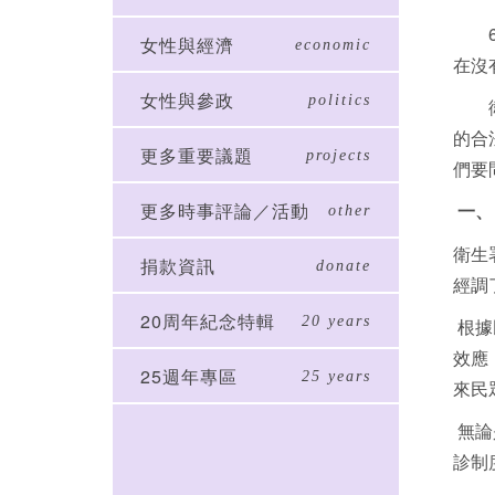
女性與經濟
economic
在沒
女性與參政
politics
衛生
的合
更多重要議題
projects
們要
更多時事評論／活動
other
一、
衛生
捐款資訊
donate
經調
20周年紀念特輯
20 years
根據
效應
25週年專區
25 years
來民
無論
診制