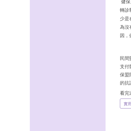
健保
轉診
少是
為沒
因，
民間
支付
保盟
的抗
看完
實