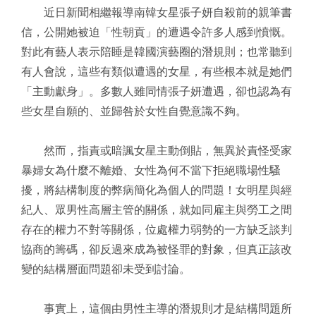
近日新聞相繼報導南韓女星張子妍自殺前的親筆書
信，公開她被迫「性朝貢」的遭遇令許多人感到憤慨。
對此有藝人表示陪睡是韓國演藝圈的潛規則；也常聽到
有人會說，這些有類似遭遇的女星，有些根本就是她們
「主動獻身」。多數人雖同情張子妍遭遇，卻也認為有
些女星自願的、並歸咎於女性自覺意識不夠。
然而，指責或暗諷女星主動倒貼，無異於責怪受家
暴婦女為什麼不離婚、女性為何不當下拒絕職場性騷
擾，將結構制度的弊病簡化為個人的問題！女明星與經
紀人、眾男性高層主管的關係，就如同雇主與勞工之間
存在的權力不對等關係，位處權力弱勢的一方缺乏談判
協商的籌碼，卻反過來成為被怪罪的對象，但真正該改
變的結構層面問題卻未受到討論。
事實上，這個由男性主導的潛規則才是結構問題所